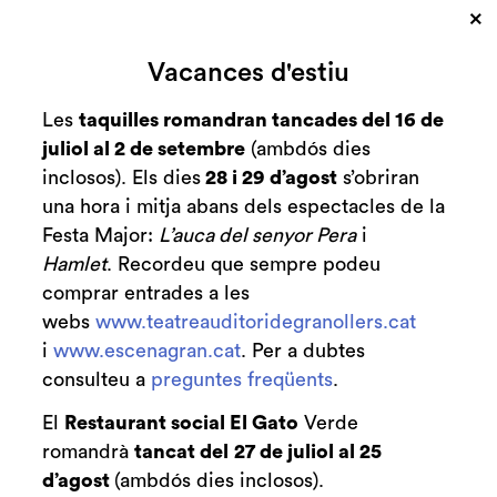
×
Cerca
Vacances d'estiu
Zona personal
Les
taquilles romandran tancades del 16 de
juliol al 2 de setembre
(ambdós dies
C
AJORNAT EL
inclosos). Els dies
28 i 29 d’agost
s’obriran
una hora i mitja abans dels espectacles de la
CONCERT DE SOPA
Festa Major:
L’auca del senyor Pera
i
DE CABRA
Hamlet
. Recordeu que sempre podeu
comprar entrades a les
Notícies
webs
www.teatreauditoridegranollers.cat
i
www.escenagran.cat
. Per a dubtes
10.11.2016
consulteu a
preguntes freqüents
.
“El còlic nefrític que pateix Gerard Quintana,
El
Restaurant social El Gato
Verde
cantant de Sopa de Cabra, impossibilita dur a
romandrà
tancat del
27 de juliol al 25
terme els concerts programats per aquest cap
d’agost
(ambdós dies inclosos).
de setmana a Granollers i a Barcelona. El