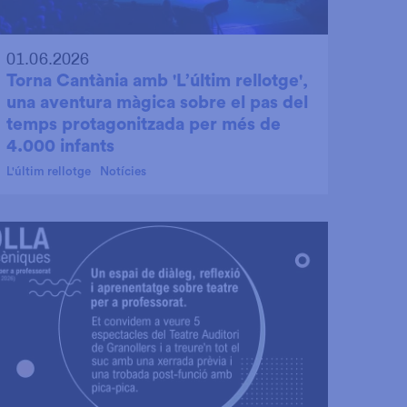
01.06.2026
Torna Cantània amb 'L’últim rellotge',
una aventura màgica sobre el pas del
temps protagonitzada per més de
4.000 infants
L'últim rellotge
Notícies