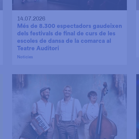
14.07.2026
Més de 8.300 espectadors gaudeixen
dels festivals de final de curs de les
escoles de dansa de la comarca al
Teatre Auditori
Noticies