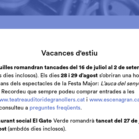
e l'orquestra
previst per divendres 17 de març a les 19 h 
ditori, es posposa pel divendres 28 d'abril a la mateixa
Vacances d'estiu
des per la sessió de les 20 h seran vàlides per aquesta
u assistir a l'espectacle, poseu-vos en contacte amb le
uilles romandran tancades del 16 de juliol al 2 de set
ranollers a través del mail taquilles@teatreauditori.gran
dies inclosos). Els dies
28 i 29 d’agost
s’obriran una ho
. Les entrades gratuïtes pel concert de les 19 h són igu
bans dels espectacles de la Festa Major:
L’auca del seny
. Recordeu que sempre podeu comprar entrades a les
bra de Granollers participa per primera vegada en el 
ww.teatreauditoridegranollers.cat
i
www.escenagran.ca
ta ocasió amb el seu grup de vent. L’Orquestra està in
consulteu a
preguntes freqüents
.
5 anys, per una plantilla de corda i un grup de vent estab
tura i una visió molt àmplia del repertori i els estils de 
urant social El Gato
Verde romandrà
tancat del
27 de 
ost
(ambdós dies inclosos).