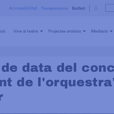
Accessibilitat
Transparència
Butlletí
ció
Vine al teatre
Projectes artístics
Mediació
 de data del con
ent de l'orquestr
r