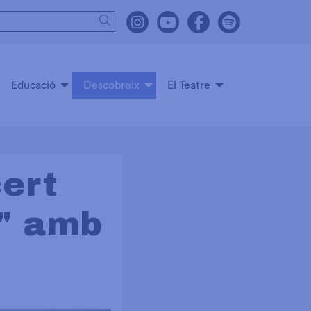
Cercar
Link a instagram
Link a youtube
Link a facebook
Link a spot
Educació
Descobreix
El Teatre
cert
a" amb