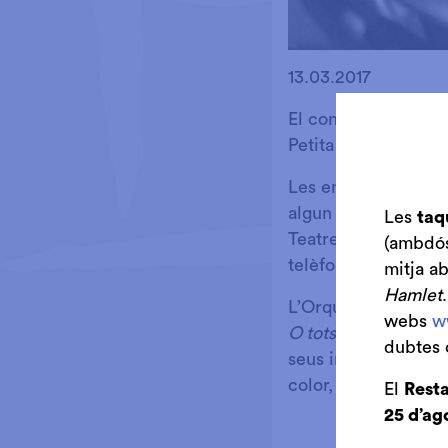
Diapositiva 1 de 1
13.03.2017
El concert
El vent d
Petita del Teatre Au
Les entrades compra
algun motiu no pode
Les
taq
Teatre Auditori de G
(ambdós 
telèfon 93 840 51 21
mitja a
Hamlet
L’Orquestra de Cam
webs
w
O tots dos!,
en aques
dubtes 
seus inicis, ja fa 2
color, harmonia, tex
El
Resta
25 d’ag