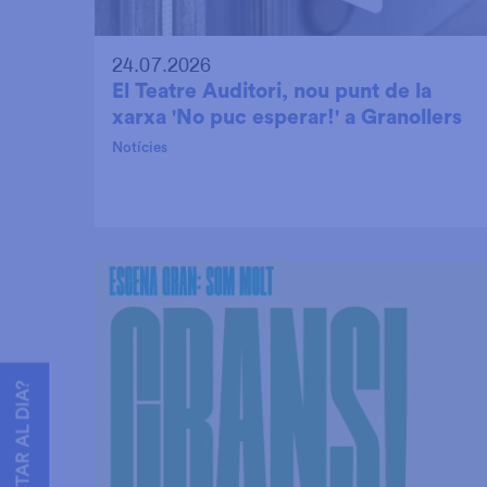
24.07.2026
El Teatre Auditori, nou punt de la
xarxa 'No puc esperar!' a Granollers
Notícies
VOLS ESTAR AL DIA?