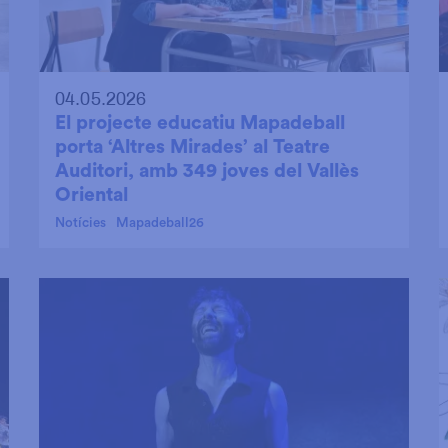
04.05.2026
El projecte educatiu Mapadeball
porta ‘Altres Mirades’ al Teatre
Auditori, amb 349 joves del Vallès
Oriental
Notícies
Mapadeball26