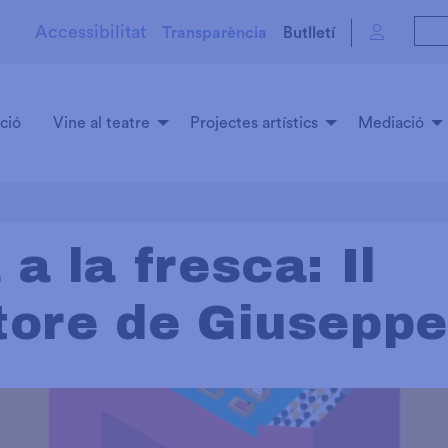
Accessibilitat
Transparència
Butlletí
ció
Vine al teatre
Projectes artístics
Mediació
a la fresca: Il
tore de Giuseppe