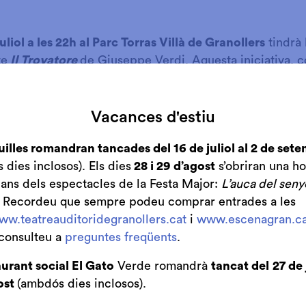
uliol a les 22h al Parc Torras Villà de Granollers
tindrà 
te
Il Trovatore
de Giuseppe Verdi. Aquesta iniciativa,
s promoguda pel Gran Teatre del Liceu, amb la vocació 
vitat operística i musical per tot el territori català.
Vacances d'estiu
cisament el protagonista d’aquesta immortal obra de Ve
una mena de guerra civil contra el comte de Luna i llu
uilles romandran tancades del 16 de juliol al 2 de set
dies inclosos). Els dies
28 i 29 d’agost
s’obriran una ho
bans dels espectacles de la Festa Major:
L’auca del seny
bre de 1808, Goya viatja a Saragossa per pintar una sèri
. Recordeu que sempre podeu comprar entrades a les
erra de la independència. Però el que veu li horroritza ta
ww.teatreauditoridegranollers.cat
i
www.escenagran.ca
ue són considerats com l’antecedent dels reportatges p
consulteu a
preguntes freqüents
.
urant social El Gato
Verde romandrà
tancat del
27 de 
ixò passés a Saragossa i els seus voltants, precisament 
ost
(ambdós dies inclosos).
Trovatore
. I com jo moltes vegades em deixo portar per la