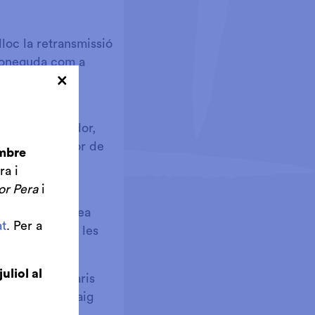
lloc la retransmissió
 coneguda com a
×
d’expandir i
rdi: un trobador,
itant per l’amor de
embre
ra i
or Pera
i
e de pintures
nt (...) que crea
t
. Per a
eriodístics de les
juliol al
un dels escenaris
 casualitat, vaig