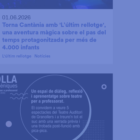
01.06.2026
Torna Cantània amb 'L’últim rellotge',
una aventura màgica sobre el pas del
temps protagonitzada per més de
4.000 infants
L'últim rellotge
Notícies