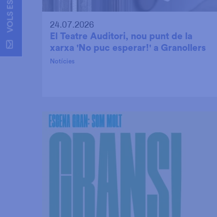
24.07.2026
El Teatre Auditori, nou punt de la
xarxa 'No puc esperar!' a Granollers
Notícies