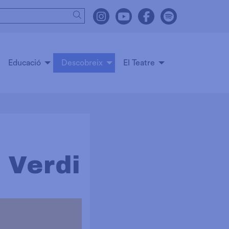
Cercar
Link a instagram
Link a youtube
Link a facebook
Link a spot
Educació
Descobreix
El Teatre
 Verdi