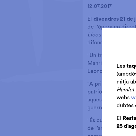
Diapositiva 1 de 1
12.07.2017
El
divendres 21 de j
de l'òpera en direc
Liceu a la fresca
, é
difondre la seva acti
"Un trobador és pre
Manrico, immers en 
Les
taq
Leonora".
(ambdós 
mitja a
"A principis d’octu
Hamlet
patriòtiques a la gu
webs
w
aquests desastres q
dubtes 
guerres".
El
Resta
"És curiós que tot a
25 d’ag
de l’argument d’
Il 