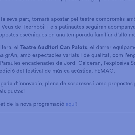
r la seva part, tornarà apostar pel teatre compromès a
i Veus de Txernòbil i els patinautes seguiran acompanya
ropostes escèniques en una temporada familiar d’allò mé
llera, el
Teatre Auditori Can Palots
, el darrer equipam
na grAn, amb espectacles variats i de qualitat, com l’e
er Paraules encadenades de Jordi Galceran, l’explosiva S
a edició del festival de música acústica, FEMAC.
egada d'innovació, plena de sorpreses i amb propostes p
els gustos!
bret de la nova programació
aquí
!