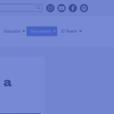
Cercar
Link a instagram
Link a youtube
Link a facebook
Link a spot
Educació
Descobreix
El Teatre
 a