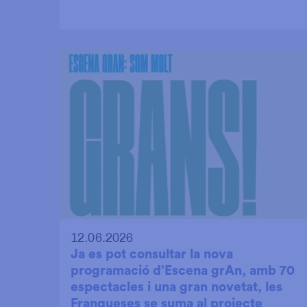
12.06.2026
Ja es pot consultar la nova
programació d’Escena grAn, amb 70
espectacles i una gran novetat, les
Franqueses se suma al projecte