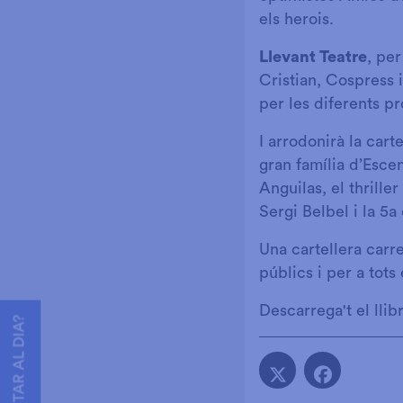
els herois.
Llevant Teatre
, pe
Cristian, Cospress 
per les diferents p
I arrodonirà la carte
gran família d’Esce
Anguilas, el thrill
Sergi Belbel i la 5
Una cartellera carr
públics i per a tots 
Descarrega't el lli
VOLS ESTAR AL DIA?