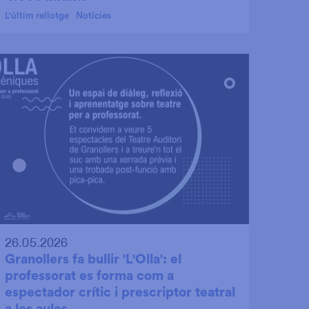
L'últim rellotge
Notícies
26.05.2026
Granollers fa bullir 'L'Olla': el
professorat es forma com a
espectador crític i prescriptor teatral
a les aules