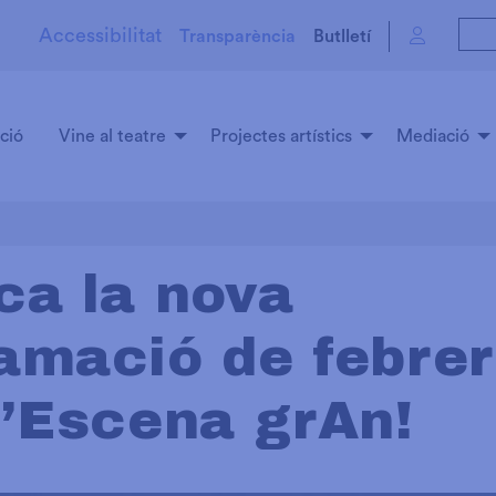
Accessibilitat
Transparència
Butlletí
ció
Vine al teatre
Projectes artístics
Mediació
ca la nova
amació de febrer
d’Escena grAn!