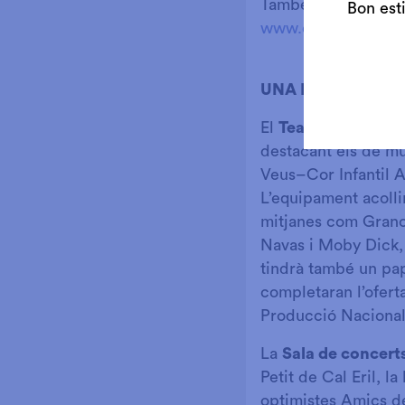
També podeu adquir
Bon est
www.escenagran.ca
UNA PROGRAMACIÓ
El
Teatre Auditori 
destacant els de mú
Veus–Cor Infantil A
L’equipament acollir
mitjanes com Grano
Navas i Moby Dick,
tindrà també un pap
completaran l’oferta
Producció Nacional 
La
Sala de concert
Petit de Cal Eril, l
optimistes Amics de