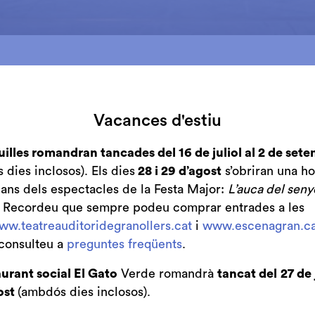
a temporada 2017-2018 arrenca amb una cartellera d’es
de sorpreses als escenaris del Teatre Auditori de Granol
Vacances d'estiu
Cultura Sant Francesc, Roca Umbert Fàbrica de les Arts 
les de tots els gèneres –teatre, dansa, circ, musica clà
uilles romandran tancades del 16 de juliol al 2 de set
– i propostes pensades per obrir els espais a l’espectad
dies inclosos). Els dies
28 i 29 d’agost
s’obriran una ho
 mai.
bans dels espectacles de la Festa Major:
L’auca del seny
de 10 a 13 h i de 17 a 19.30 h, començarà la venda d’a
. Recordeu que sempre podeu comprar entrades a les
 Auditori de Granollers i el 13 de desembre, de 10 a 13 h
ww.teatreauditoridegranollers.cat
i
www.escenagran.ca
s.
consulteu a
preguntes freqüents
.
desembre, l’horari de venda d’entrades i abonaments ser
urant social El Gato
Verde romandrà
tancat del
27 de 
de 17 a 19.30 h. Divendres 5 de gener, les taquilles esta
ost
(ambdós dies inclosos).