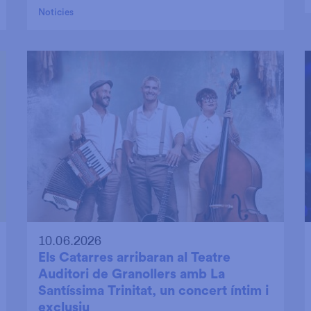
Noticies
10.06.2026
Els Catarres arribaran al Teatre
Auditori de Granollers amb La
Santíssima Trinitat, un concert íntim i
exclusiu