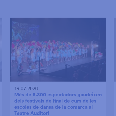
14.07.2026
Més de 8.300 espectadors gaudeixen
dels festivals de final de curs de les
escoles de dansa de la comarca al
Teatre Auditori