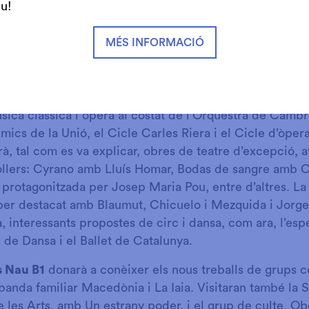
ir les vostres entrades pels espectacles d’Escena grAn
iu!
t
i a les webs de cada equipament.
MÉS INFORMACIÓ
 PER A TOTS ELS PÚBLICS!
de Granollers
ha programat, per la seva part, una seixa
sica clàssica i òpera al costat de l’Orquestra de Cambr
mics de la Unió, el Cicle Carles Riera i el Cicle d’òper
à, tal com es va explicar, obres de teatre d’excepció, a
llers: Cyrano amb Lluís Homar, Bodas de sangre amb C
 protagonitzada per Josep Maria Pou, entre d’altres. L
er destacat amb Blaumut, Chicuelo i Mezquida i Jorge 
, interessants propostes de circ i dansa, com ara, l’esp
de Dansa i el Ballet de Catalunya.
s Nau B1
donarà a conèixer els nous treballs de grups co
a banda familiar Macedònia i La Iaia. Visitaran també la 
 les Arts, amb Un estrany poder, i el grup de culte, O