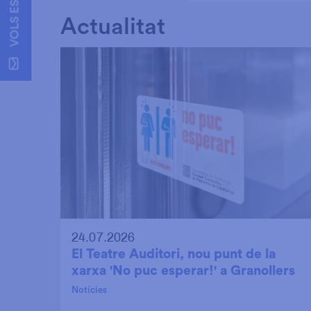
Actualitat
24.07.2026
El Teatre Auditori, nou punt de la
xarxa 'No puc esperar!' a Granollers
Notícies