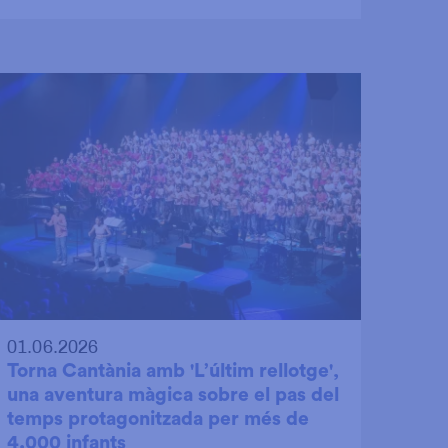
01.06.2026
Torna Cantània amb 'L’últim rellotge',
una aventura màgica sobre el pas del
temps protagonitzada per més de
4.000 infants