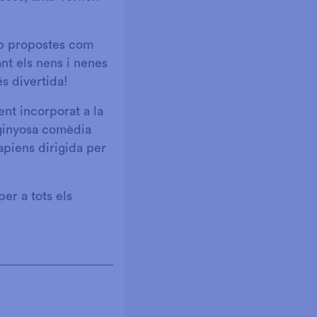
mb propostes com
nt els nens i nenes
s divertida!
ent incorporat a la
nginyosa comèdia
apiens dirigida per
er a tots els