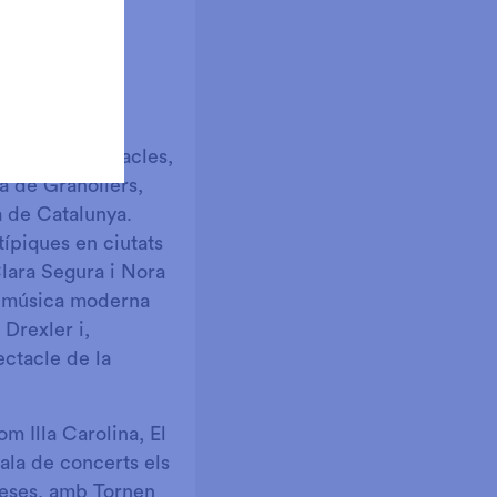
 a
ntena d’espectacles,
a de Granollers,
a de Catalunya.
típiques en ciutats
lara Segura i Nora
a música moderna
Drexler i,
ectacle de la
m Illa Carolina, El
Sala de concerts els
beses, amb Tornen