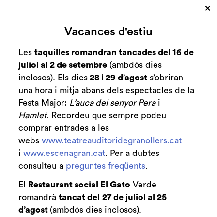
×
Cerca
Vacances d'estiu
Zona personal
Les
taquilles romandran tancades del 16 de
juliol al 2 de setembre
(ambdós dies
C
Presentació de la
inclosos). Els dies
28 i 29 d’agost
s’obriran
una hora i mitja abans dels espectacles de la
nova temporada de
Festa Major:
L’auca del senyor Pera
i
les Formacions
Hamlet
. Recordeu que sempre podeu
comprar entrades a les
Residents amb el
webs
www.teatreauditoridegranollers.cat
i
www.escenagran.cat
. Per a dubtes
crític musical
consulteu a
preguntes freqüents
.
Xavier Chavarria
El
Restaurant social El Gato
Verde
romandrà
tancat del
27 de juliol al 25
Notícies
d’agost
(ambdós dies inclosos).