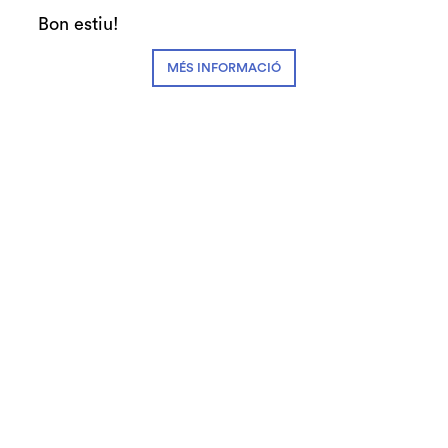
Bon estiu!
MÉS INFORMACIÓ
Diapositiva 1 de 1
25.09.2018
El Teatre Auditori de Granollers inicia una nova
temporada musical estimulant i plena de reptes
de la mà de les tres formacions residents:
l’Orquestra de Cambra de Granollers, Veus –
Cor Infantil Amics de la Unió i Cor de Cambra
de Granollers.