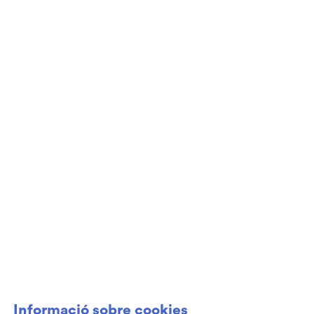
Diapositiva 2 de 3
Club de Patrocini i Mecenatge del Teatre
Auditori de Granollers i de l’Orquestra de
Cambra de Granollers
Informació sobre cookies