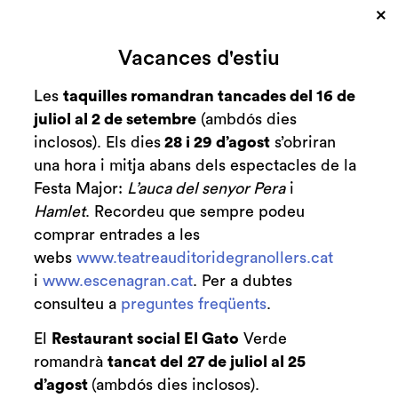
×
Cerca
Vacances d'estiu
Zona personal
Les
taquilles romandran tancades del 16 de
juliol al 2 de setembre
(ambdós dies
C
Ja pots comprar
inclosos). Els dies
28 i 29 d’agost
s’obriran
una hora i mitja abans dels espectacles de la
entrades de la nova
Festa Major:
L’auca del senyor Pera
i
programació de
Hamlet
. Recordeu que sempre podeu
comprar entrades a les
tardor!
webs
www.teatreauditoridegranollers.cat
i
www.escenagran.cat
. Per a dubtes
Notícies
consulteu a
preguntes freqüents
.
El
Restaurant social El Gato
Verde
romandrà
tancat del
27 de juliol al 25
d’agost
(ambdós dies inclosos).