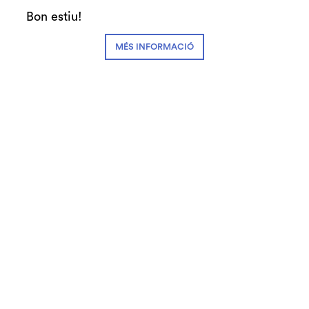
Bon estiu!
MÉS INFORMACIÓ
Diapositiva 2 de 2: Nova programació
10.09.2020
DESCARREGA'T EL LLIBRET DE
PROGRAMACIÓ set-des 2020
Més de 50 propostes de teatre, música, dansa
i circ, per a grans i petits, ens esperen aquesta
tardor als 5 equipaments d’Escena grAn
La venda d’entrades de la nova programació
ja està activa!