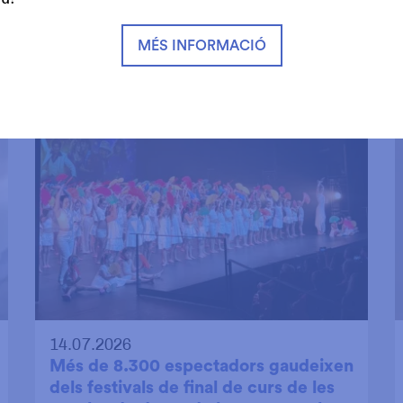
MÉS INFORMACIÓ
14.07.2026
Més de 8.300 espectadors gaudeixen
dels festivals de final de curs de les