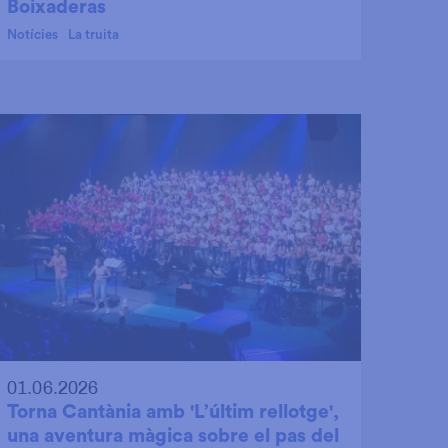
Boixaderas
Notícies
La truita
01.06.2026
Torna Cantània amb 'L’últim rellotge',
una aventura màgica sobre el pas del