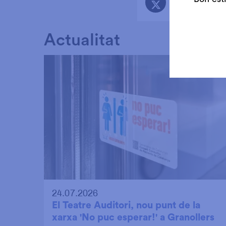
Actualitat
24.07.2026
El Teatre Auditori, nou punt de la
xarxa 'No puc esperar!' a Granollers