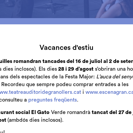
embre, a les 17.30 h, una de les nostres formacions resi
lers, oferirà el concert a l'Església de Sant Esteve de
Vacances d'estiu
rdes. Entre cel i terra'.
uilles romandran tancades del 16 de juliol al 2 de set
arcat en la programació 'Música del Cel' organitzada 
dies inclosos). Els dies
28 i 29 d’agost
s’obriran una ho
nollers i celebra els 15 anys de l'orgue Josep Maria R
bans dels espectacles de la Festa Major:
L’auca del seny
 extraordinari de Nadal en benefici de Càritas.
. Recordeu que sempre podeu comprar entrades a les
ww.teatreauditoridegranollers.cat
i
www.escenagran.ca
 Valentí Miserachs i Grau i comptarem amb Vicenç Prun
consulteu a
preguntes freqüents
.
grama de mà.
urant social El Gato
Verde romandrà
tancat del
27 de 
ww.musicasacragranollers.org.
ost
(ambdós dies inclosos).
iu!