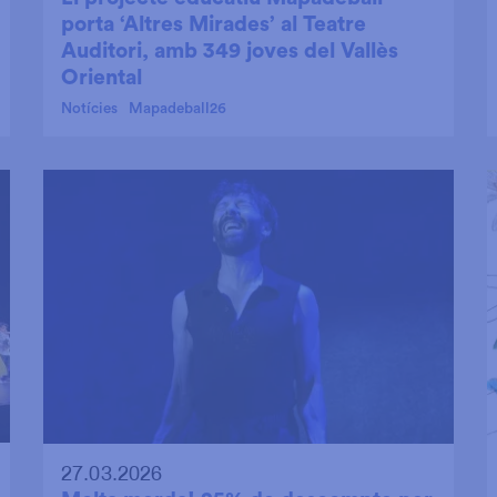
porta ‘Altres Mirades’ al Teatre
Auditori, amb 349 joves del Vallès
Oriental
Notícies
Mapadeball26
27.03.2026