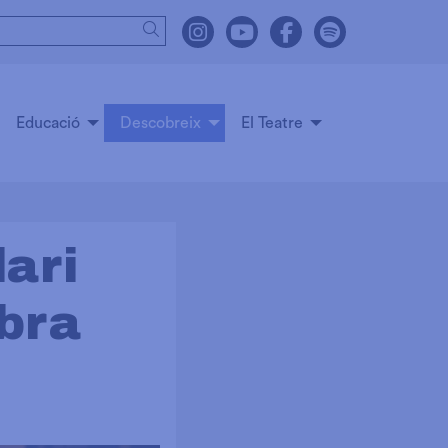
Cercar
Link a instagram
Link a youtube
Link a facebook
Link a spot
Educació
Descobreix
El Teatre
ari
bra