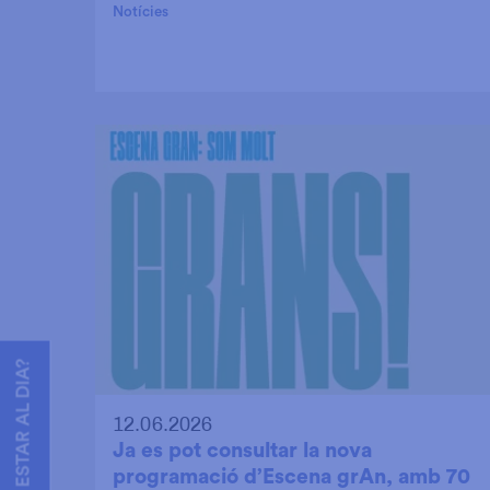
Notícies
VOLS ESTAR AL DIA?
12.06.2026
Ja es pot consultar la nova
programació d’Escena grAn, amb 70