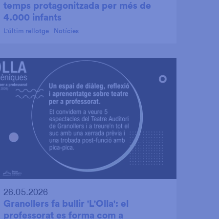
temps protagonitzada per més de
4.000 infants
L'últim rellotge
Notícies
26.05.2026
Granollers fa bullir 'L'Olla': el
professorat es forma com a