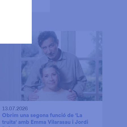
13.07.2026
Obrim una segona funció de 'La
truita' amb Emma Vilarasau i Jordi