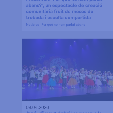
abans?', un espectacle de creació
comunitària fruit de mesos de
trobada i escolta compartida
Noticies
Per què no hem parlat abans
09.04.2026