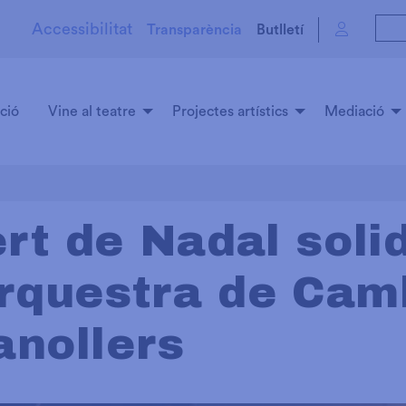
Accessibilitat
Transparència
Butlletí
ció
Vine al teatre
Projectes artístics
Mediació
rt de Nadal solid
Orquestra de Cam
anollers