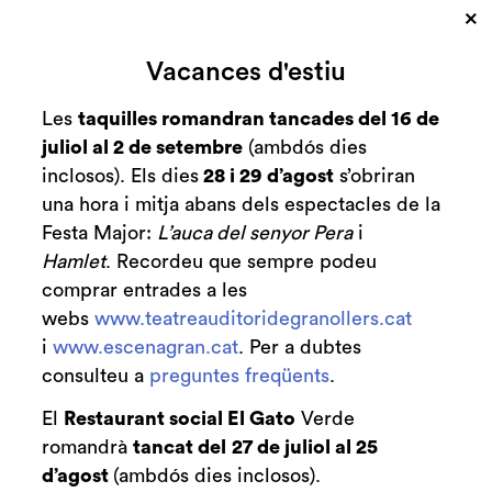
×
Cerca
Vacances d'estiu
Zona personal
Les
taquilles romandran tancades del 16 de
juliol al 2 de setembre
(ambdós dies
C
Comença una
inclosos). Els dies
28 i 29 d’agost
s’obriran
una hora i mitja abans dels espectacles de la
temporada de
Festa Major:
L’auca del senyor Pera
i
música clàssica
Hamlet
. Recordeu que sempre podeu
comprar entrades a les
plena de
webs
www.teatreauditoridegranollers.cat
i
www.escenagran.cat
. Per a dubtes
celebracions!
consulteu a
preguntes freqüents
.
Noticies
El
Restaurant social El Gato
Verde
romandrà
tancat del
27 de juliol al 25
d’agost
(ambdós dies inclosos).