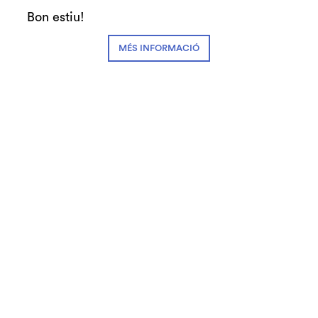
Bon estiu!
MÉS INFORMACIÓ
Diapositiva 2 de 17
26.09.2025
Ahir dijous, 25 de setembre, vam presentar la
nova temporada de música clàssica 25-26 al
Teatre Auditori de Granollers de la mà de les
formacions residents, el Cicle Carles Riera i el
Cicle d’Òpera i Sarsuela.
La directora del Teatre Auditori,
Tracy Sirés
, va