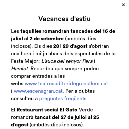
×
Cerca
Vacances d'estiu
Zona personal
Les
taquilles romandran tancades del 16 de
juliol al 2 de setembre
(ambdós dies
Clara, l'art per dins
C
inclosos). Els dies
28 i 29 d’agost
s’obriran
una hora i mitja abans dels espectacles de la
Cantània 2022
Festa Major:
L’auca del senyor Pera
i
Hamlet
. Recordeu que sempre podeu
comprar entrades a les
webs
www.teatreauditoridegranollers.cat
Finalitzat
2021-2022
i
www.escenagran.cat
. Per a dubtes
consulteu a
preguntes freqüents
.
Del dv. 03.06.22
al dg. 12.06.22
Durada:
60 minuts
El
Restaurant social El Gato
Verde
romandrà
tancat del
27 de juliol al 25
Familiar
Música
d’agost
(ambdós dies inclosos).