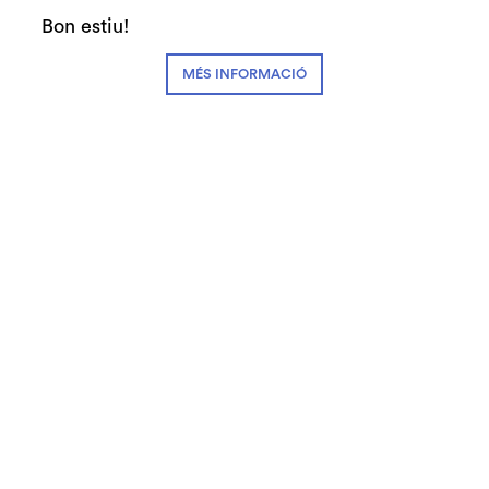
Bon estiu!
Clàssica i Òpera
MÉS INFORMACIÓ
DESCARREGA EL PROGRAMA DE MÀ
Preus:
15€ Zona A
8€ Zona B
7,5€ #SecretJove
Abonaments:
3-4 espectacles: 12€
5-7 espectacles: 11,25€
+8 espectacles: 10,50€
Fitxa artística:
Claudi Arimany
, flauta
Pedro R. Larrañaga
, piano