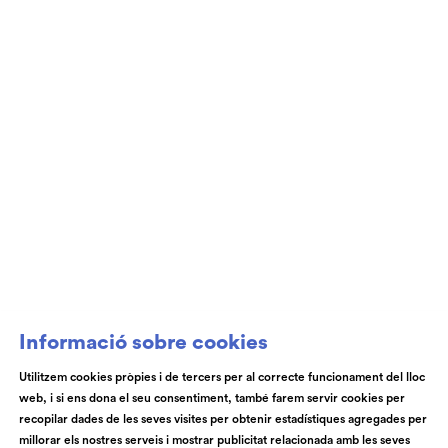
Club de Patrocini i Mecenatge del Teatre
Auditori de Granollers i de l’Orquestra de
Cambra de Granollers
Informació sobre cookies
Utilitzem cookies pròpies i de tercers per al correcte funcionament del lloc
web, i si ens dona el seu consentiment, també farem servir cookies per
© Teatre Auditori de Granollers | Torras i Bages, 50 , 08401,
recopilar dades de les seves visites per obtenir estadístiques agregades per
Granollers | Telèfon: 93 840 51 21
millorar els nostres serveis i mostrar publicitat relacionada amb les seves