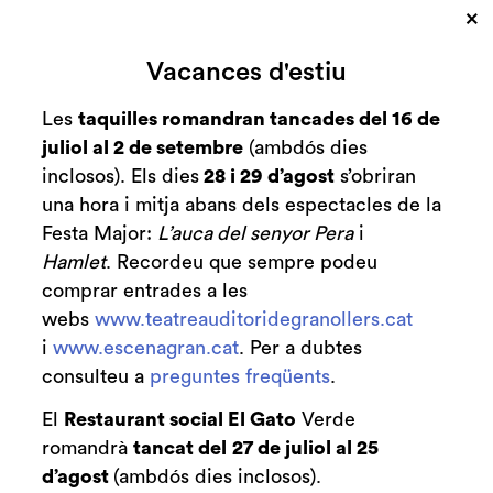
×
Cerca
Vacances d'estiu
Zona personal
Les
taquilles romandran tancades del 16 de
juliol al 2 de setembre
(ambdós dies
Claudi Arimany en
C
inclosos). Els dies
28 i 29 d’agost
s’obriran
concert
una hora i mitja abans dels espectacles de la
Festa Major:
L’auca del senyor Pera
i
Amb Pedro R. Larrañaga al
Hamlet
. Recordeu que sempre podeu
comprar entrades a les
piano
webs
www.teatreauditoridegranollers.cat
i
www.escenagran.cat
. Per a dubtes
consulteu a
preguntes freqüents
.
Finalitzat
El
Restaurant social El Gato
Verde
2024/2025
romandrà
tancat del
27 de juliol al 25
diumenge 6 d’octubre
|
18:00 h
d’agost
(ambdós dies inclosos).
Durada:
65 min