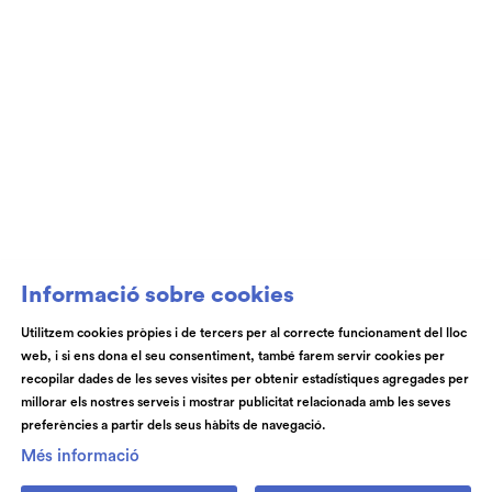
Club de Patrocini i Mecenatge del Teatre
Auditori de Granollers i de l’Orquestra de
Cambra de Granollers
Informació sobre cookies
Utilitzem cookies pròpies i de tercers per al correcte funcionament del lloc
web, i si ens dona el seu consentiment, també farem servir cookies per
© Teatre Auditori de Granollers | Torras i Bages, 50 , 08401,
recopilar dades de les seves visites per obtenir estadístiques agregades per
Granollers | Telèfon: 93 840 51 21
millorar els nostres serveis i mostrar publicitat relacionada amb les seves
preferències a partir dels seus hàbits de navegació.
Link a instagram
Link a youtube
Link a facebook
Link a spotify
Més informació