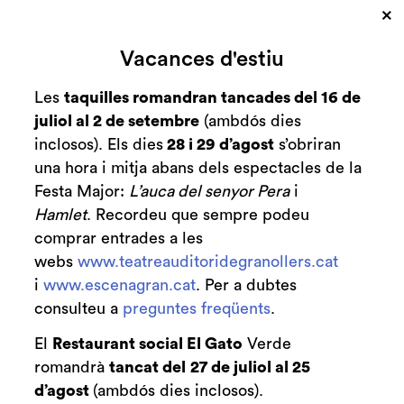
×
Cerca
Vacances d'estiu
Zona personal
Les
taquilles romandran tancades del 16 de
juliol al 2 de setembre
(ambdós dies
C
‘El Messies de
inclosos). Els dies
28 i 29 d’agost
s’obriran
una hora i mitja abans dels espectacles de la
Händel’ s'ajorna al
Festa Major:
L’auca del senyor Pera
i
dia 24 de gener
Hamlet
. Recordeu que sempre podeu
comprar entrades a les
Notícies
messies de händel
cor de cambra de granollers
webs
www.teatreauditoridegranollers.cat
i
www.escenagran.cat
. Per a dubtes
consulteu a
preguntes freqüents
.
El
Restaurant social El Gato
Verde
romandrà
tancat del
27 de juliol al 25
d’agost
(ambdós dies inclosos).