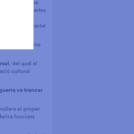
re de fusta, que
fragments de cartes
sessions
r què no hem parlat
 així com una eina
rsal
, del qual el
ació cultural
guerra va trencar
nollers el proper
ferirà funcions