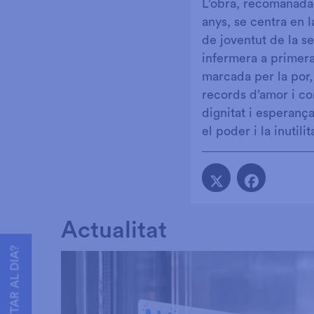
L’obra, recomanada 
anys, se centra en l
de joventut de la s
infermera a primera
marcada per la por, 
records d’amor i co
dignitat i esperanç
el poder i la inutili
Actualitat
VOLS ESTAR AL DIA?