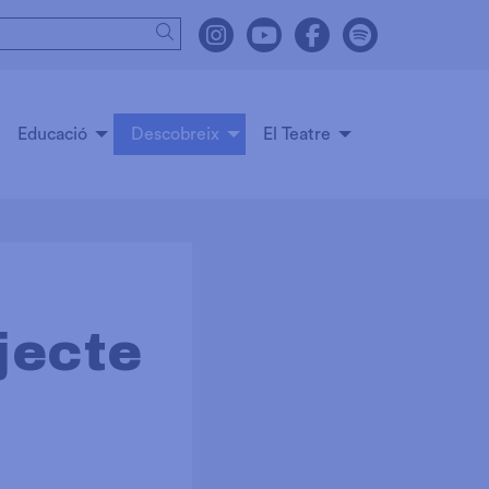
Cercar
Link a instagram
Link a youtube
Link a facebook
Link a spot
Educació
Descobreix
El Teatre
jecte