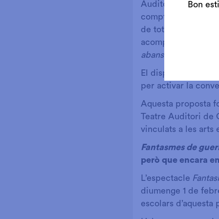
Auditori el disposit
Bon est
compta amb unes ins
de tothom qui hi vul
acompanyades adreç
abans? i també
a al
El dispositiu vol se
per activar la conve
Aquesta proposta f
Teatre Auditori de 
vinculats a les arts
Fantasmes de guer
però que encara ens
L’espectacle
Fantas
diumenge 1 de febrer
escolars d’aquesta 