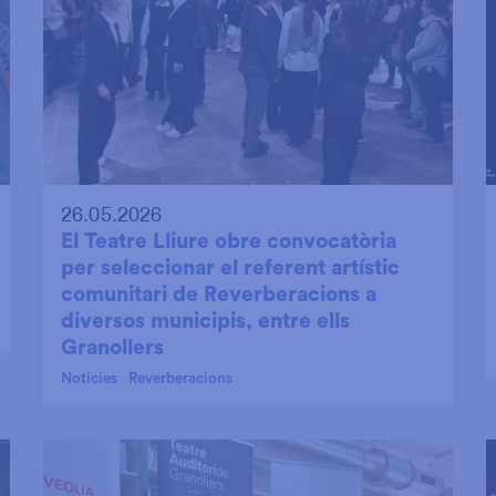
26.05.2026
El Teatre Lliure obre convocatòria
per seleccionar el referent artístic
comunitari de Reverberacions a
diversos municipis, entre ells
Granollers
Noticies
Reverberacions