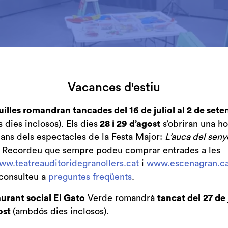
Vacances d'estiu
uilles romandran tancades del 16 de juliol al 2 de set
dies inclosos). Els dies
28 i 29 d’agost
s’obriran una ho
bans dels espectacles de la Festa Major:
L’auca del seny
. Recordeu que sempre podeu comprar entrades a les
ww.teatreauditoridegranollers.cat
i
www.escenagran.ca
e Granollers acull el projecte de mediació artística vinc
consulteu a
preguntes freqüents
.
a
, una proposta que amplia l’experiència escènica més e
urant social El Gato
Verde romandrà
tancat del
27 de 
icipació, el diàleg i la reflexió col·lectiva.
ost
(ambdós dies inclosos).
projecte, durant tot el mes de febrer s'ubicarà al vestí