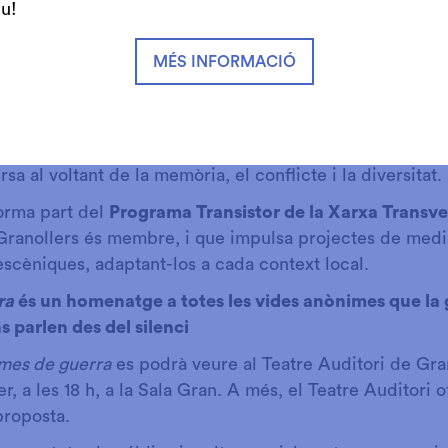
iu "la bústia de les converses pendents", en forma d'arb
iu!
truccions, materials i una bústia per poder dipositar 
gui participar. El projecte, a més, preveu una sèrie de 
MÉS INFORMACIÓ
ades als diversos grups que participen al projecte
Pe
tres educatius de la ciutat i agents del territori.
r, per tant, un espai de trobada i d’expressió simbòlica,
rsa al voltant de la memòria, el conflicte i la diversitat.
orma part del
Programa Transistor de la Xarxa Transve
Granollers és membre, i que impulsa projectes de medi
 escèniques, adaptant-los a cada context local.
ra
és un homenatge a totes les vides anònimes que la 
 parlen des del silenci
mes de guerra
es podrà veure al Teatre Auditori de Gra
, a les 18 h, a la Sala Gran. A més, el Teatre Auditori o
proposta.