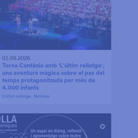
01.06.2026
Torna Cantània amb 'L’últim rellotge',
una aventura màgica sobre el pas del
temps protagonitzada per més de
4.000 infants
L'últim rellotge
Notícies