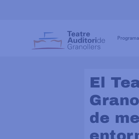
Programa
El Tea
Granol
de me
entor