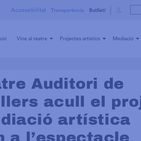
Accessibilitat
Transparència
Butlletí
ció
Vine al teatre
Projectes artístics
Mediació
tre Auditori de
lers acull el pro
diació artística
n a l’espectacle