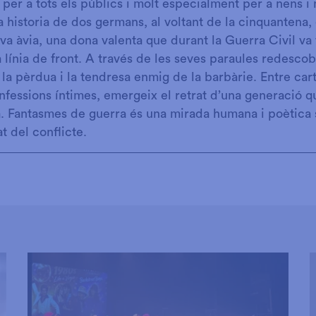
per a tots els públics i molt especialment per a nens i 
a historia de dos germans, al voltant de la cinquantena, 
eva àvia, una dona valenta que durant la Guerra Civil va
 línia de front. A través de les seves paraules redesc
la pèrdua i la tendresa enmig de la barbàrie. Entre cart
nfessions íntimes, emergeix el retrat d’una generació q
a. Fantasmes de guerra és una mirada humana i poètica
tat del conflicte.