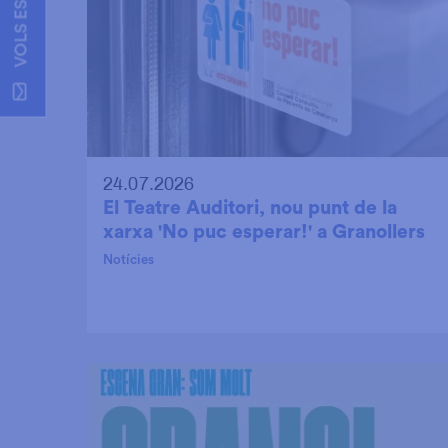
24.07.2026
El Teatre Auditori, nou punt de la
xarxa 'No puc esperar!' a Granollers
Notícies