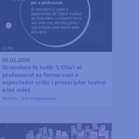
26.05.2026
Granollers fa bullir 'L'Olla': el
professorat es forma com a
espectador crític i prescriptor teatral
a les aules
Notícies
Olla d'espectadors