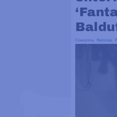
‘Fant
Baldu
Coenzims
Noticies