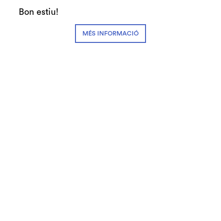
Bon estiu!
MÉS INFORMACIÓ
Club de Patrocini i Mecenatge del Teatre
Auditori de Granollers i de l’Orquestra de
Cambra de Granollers
© Teatre Auditori de Granollers | Torras i Bages, 50 , 08401,
Granollers | Telèfon: 93 840 51 21