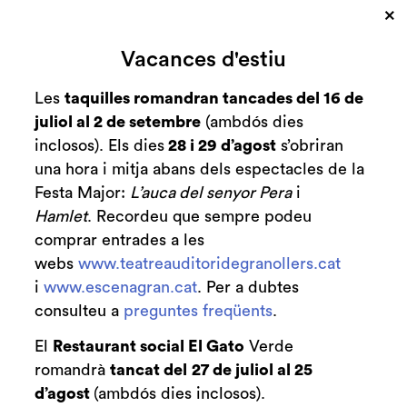
Educatiu
Mapadeball
Noticies
Mapadeball23
×
Vacances d'estiu
Les
taquilles romandran tancades del 16 de
juliol al 2 de setembre
(ambdós dies
inclosos). Els dies
28 i 29 d’agost
s’obriran
una hora i mitja abans dels espectacles de la
Festa Major:
L’auca del senyor Pera
i
Hamlet
. Recordeu que sempre podeu
comprar entrades a les
webs
www.teatreauditoridegranollers.cat
i
www.escenagran.cat
. Per a dubtes
consulteu a
preguntes freqüents
.
Diapositiva 2 de 3
El
Restaurant social El Gato
Verde
romandrà
tancat del
27 de juliol al 25
d’agost
(ambdós dies inclosos).