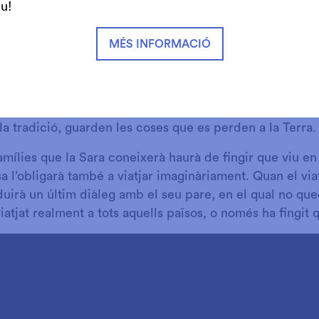
iu!
tot fingint que es troben en el seu país d’origen. Allà, l
 li explicaran tota mena d’històries meravelloses d’un l
MÉS INFORMACIÓ
sobre el qual els agrada fantasiejar. I a la nit, la mare e
bientat a la seva cultura.Aquest esquema es repetirà 
la col·laboració d’altres veïns, la Sara també visitarà mo
gir fantàstic, somiarà que arriba a la lluna, on parlarà 
la tradició, guarden les coses que es perden a la Terra.
mílies que la Sara coneixerà haurà de fingir que viu en 
sa l’obligarà també a viatjar imaginàriament. Quan el viat
duirà un últim diàleg amb el seu pare, en el qual no qued
iatjat realment a tots aquells països, o només ha fingit q