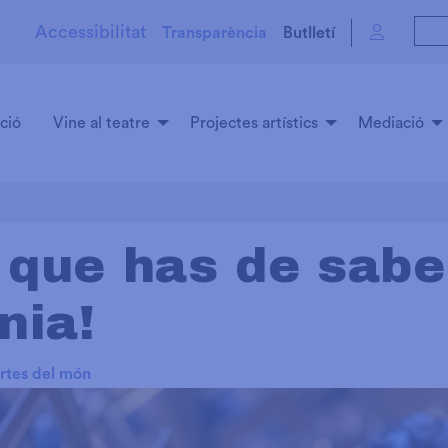
Accessibilitat
Transparència
Butlletí
ció
Vine al teatre
Projectes artístics
Mediació
l que has de sabe
nia!
rtes del món