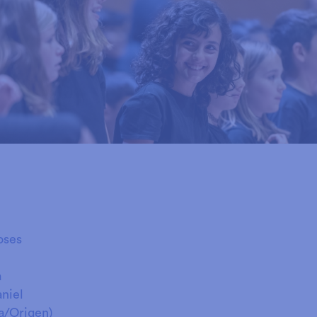
oses
a
niel
ia/Origen)