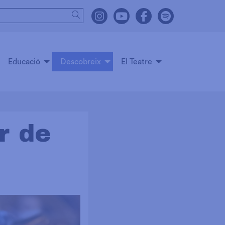
Cercar
Link a instagram
Link a youtube
Link a facebook
Link a spot
Educació
Descobreix
El Teatre
r de