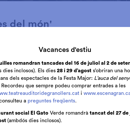
es del món'
 cega de set anys que viu amb el seu pare en un petit a
un gran bloc de pisos, a les afores d’una gran ciutat. El
Vacances d'estiu
 com el seu heroi, Phileas Fogg, el protagonista de
La vo
, el llibre que el seu pare, el Daniel, li llegeix cada nit.
uilles romandran tancades del 16 de juliol al 2 de set
dies inclosos). Els dies
28 i 29 d’agost
s’obriran una ho
emana al seu pare que organitzi un gran viatge. Ell li diu
bans dels espectacles de la Festa Major:
L’auca del seny
que hi ha moltes formes de viatjar, i que segur que acab
. Recordeu que sempre podeu comprar entrades a les
s d’estiu s’apropen, i el Daniel se sent molt trist per 
ww.teatreauditoridegranollers.cat
i
www.escenagran.ca
tge. Però una nit, parlant amb l’àvia de la Sara, se’ls acu
consulteu a
preguntes freqüents
.
volta al món sense sortir de l’edifici.
urant social El Gato
Verde romandrà
tancat del
27 de 
la Sara que se’n van de viatge. Faran els preparatius i sor
ost
(ambdós dies inclosos).
s. Però el que faran és agafar un tren de rodalies i, de
l mateix edifici on viuen i dirigir-se a l’apartament d’un