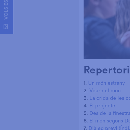
Repertori
1.
Un món estrany
2.
Veure el món
3.
La crida de les c
4.
El projecte
5.
Des de la finestr
6.
El món segons Da
7.
Diàleg previ (Índ