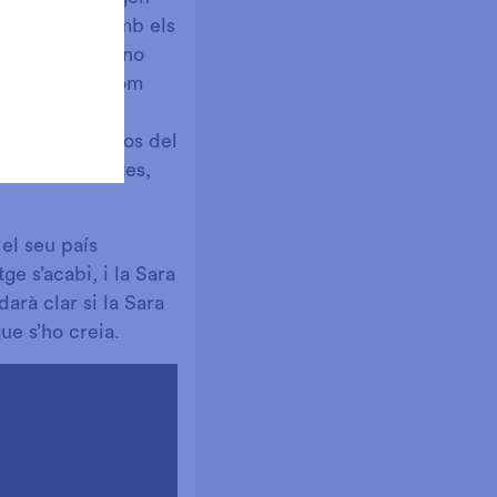
a Sara jugarà amb els
loc en el qual no
ls explicarà, com
en diverses
lts altres països del
amb els selenites,
el seu país
ge s’acabi, i la Sara
arà clar si la Sara
ue s’ho creia.