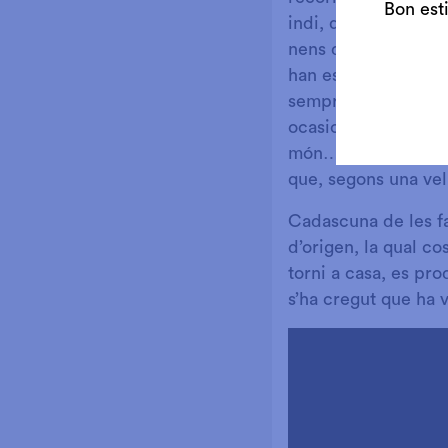
Bon est
indi, que els rebrà 
nens de la casa, que
han estat mai, però 
sempre, un conte am
ocasions. Gràcies a 
món… i, en un últim 
que, segons una vel
Cadascuna de les fa
d’origen, la qual co
torni a casa, es pro
s’ha cregut que ha v