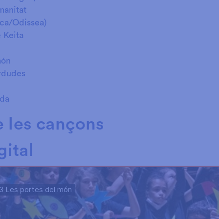
manitat
ica/Odissea)
e Keita
món
rdudes
vida
e les cançons
ital