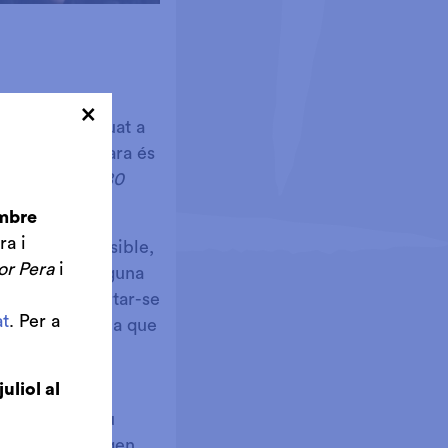
×
partament situat a
 somni de la Sara és
lta al món en 80
embre
ra i
 que no és possible,
or Pera
i
arà trobant alguna
no poder emportar-se
t
. Per a
deix un pla per a que
juliol al
tiran de casa
sprés d’un breu
a família d’origen