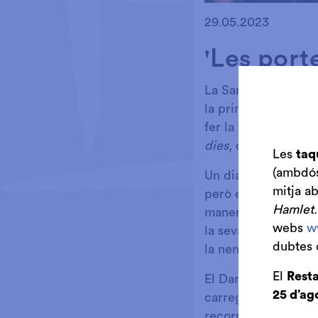
Diapositiva 1 de 1
29.05.2023
'Les port
La Sara és una nena
la primera planta d’
fer la volta al món,
dies
, de Jules Verne
Les
taq
(ambdós 
Un dia, la Sara li d
mitja a
però ella li respon 
Hamlet
manera. Les vacance
webs
w
la seva filla de via
dubtes 
la nena pugui fer la 
El
Resta
El Daniel li dirà a 
25 d’ag
carregats de malete
recorregut, tornar a