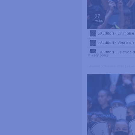
L'Auditori
·
Cantania: 2023 Les po