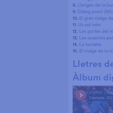
8.
L’origen de la hu
9.
Diàleg previ (Àfr
10.
El gran viatge d
11.
Un sol món
12.
Les portes del 
13.
Les ocasions pe
14.
La tornada
15.
El viatge de la 
Lletres d
Àlbum dig