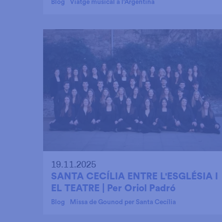
Blog
Viatge musical a l'Argentina
19.11.2025
SANTA CECÍLIA ENTRE L'ESGLÉSIA I
EL TEATRE | Per Oriol Padró
Blog
Missa de Gounod per Santa Cecília