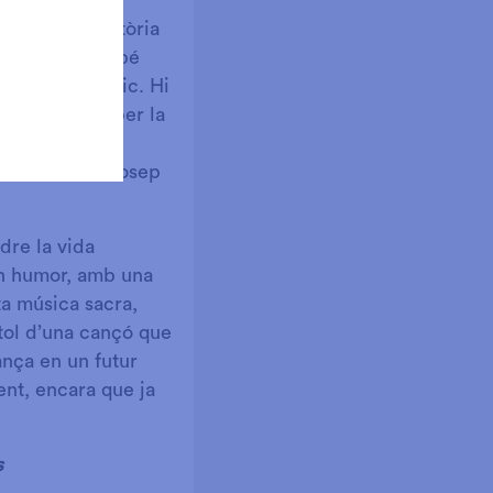
tica de la història
 món, però també
oferir al públic. Hi
s pot veure per la
ic Morera (
La
 Guinovart i Josep
dre la vida
on humor, amb una
ta música sacra,
ítol d’una cançó que
ança en un futur
ent, encara que ja
s