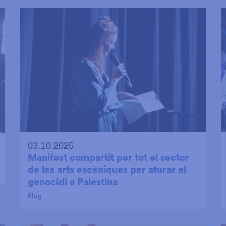
03.10.2025
Manifest compartit per tot el sector
de les arts escèniques per aturar el
genocidi a Palestina
Blog