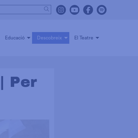
Cercar
Link a instagram
Link a youtube
Link a facebook
Link a spot
Educació
Descobreix
El Teatre
 Per