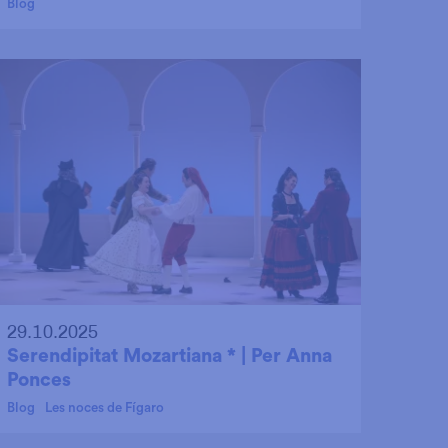
Blog
29.10.2025
Serendipitat Mozartiana * | Per Anna
Ponces
Blog
Les noces de Fígaro