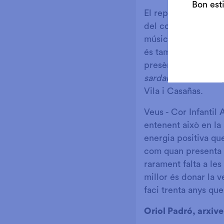
Bon est
El repertori escoll
del cor, ja que rec
música sacra o obres
és també ben prese
presència de peces
sardana de les mon
Vila i Casañas.
Veus - Cor Infantil 
entenent això en la
energia positiva que
com quan presenta 
rarament falta a le
millor és donar la v
faci trenta anys que
Oriol Padró, arxiv