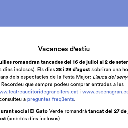
al fa referència el títol d’aquest concert és doble. Per
rsones que han passat per Veus - Cor Infantil Amics de 
 seu projecte vinculat a l’escola de música de l’entitat ar
Vacances d'estiu
obament comunitari tant de cantaires com de públic, am
cia musical basada en el convenciment que es pot millo
uilles romandran tancades del 16 de juliol al 2 de set
dies inclosos). Els dies
28 i 29 d’agost
s’obriran una ho
bans dels espectacles de la Festa Major:
L’auca del seny
·lència artística, que els ha portat a guanyar concursos 
. Recordeu que sempre podeu comprar entrades a les
 Veus - Cor Infantil Amics de la Unió representa els va
ww.teatreauditoridegranollers.cat
i
www.escenagran.ca
t d’imprimir en les persones: el respecte, la col·laboraci
consulteu a
preguntes freqüents
.
bles per a obtenir un bon resultat en qualsevol projecte
 si ens parem a pensar-ho, un cor és una mostra a petit
urant social El Gato
Verde romandrà
tancat del
27 de 
tat ideal: un engranatge on cada individu, des de la sev
ost
(ambdós dies inclosos).
si mateix per a un objectiu comú, escoltant els altres e