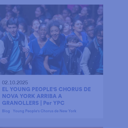
02.10.2025
EL YOUNG PEOPLE'S CHORUS DE
NOVA YORK ARRIBA A
GRANOLLERS | Per YPC
Blog
Young People's Chorus de New York