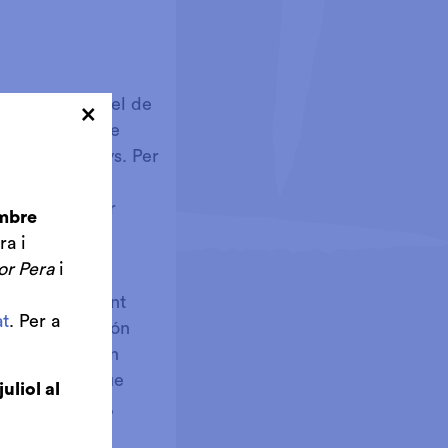
 una banda, és el de
×
la Unió des que
a fa trenta anys. Per
b una manera
rar el món per
embre
ra i
or Pera
i
a Tolosa,
lors que el cant
t
. Per a
ó, o l'esforç són
 que es faci en
a escala del que
juliol al
a singularitat,
n tot moment.