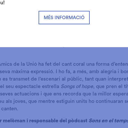
iu!
it per aquest concert representa una radiografia esquemà
ull havaneres, sardanes i cançons tradicionals de tot el
MÉS INFORMACIÓ
 de nova creació. Un petit mostrari d’allò que Veus sol 
nt el compromís amb la música feta a casa nostra com e
 com les de Josep Maria Ruera (
La nostra dansa
) o Enr
ges
), així com altres de compositors actuals com Albert
Amics de la Unió ha fet del cant coral una forma d’enten
 seva màxima expressió. I ho fa, a més, amb alegria i b
 es transmet de l’escenari al públic, tant quan interpre
el seu espectacle estrella
Songs of hope
, que pren el t
s seves actuacions i que ens recorda que la millor esper
eu als joves, que mentre estiguin units ho continuaran s
 canten.
er melòman i responsable del pòdcast
Sons en el temp