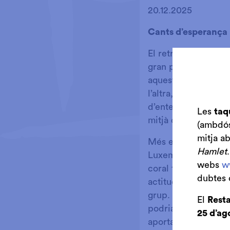
Diapositiva 1 de 1
20.12.2025
Cants d’esperança
El retrobament al qu
gran part de les pe
aquest va iniciar el
l’altra, és un retr
d’entendre la vivèn
Les
taq
mitjà de la cultura.
(ambdós 
mitja a
Més enllà de l'excel
Hamlet
Luxemburg o Tòquio,
webs
w
coral té la capacita
dubtes 
actituds indispensa
grup. La raó és que
El
Resta
podria ser una socie
25 d’ag
aporta el millor de 