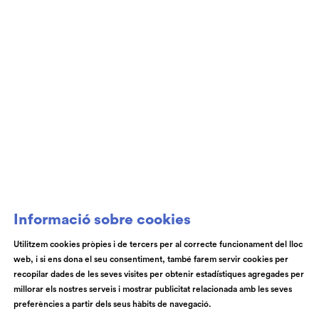
Club de Patrocini i Mecenatge del Teatre
Auditori de Granollers i de l’Orquestra de
Cambra de Granollers
Informació sobre cookies
Utilitzem cookies pròpies i de tercers per al correcte funcionament del lloc
web, i si ens dona el seu consentiment, també farem servir cookies per
© Teatre Auditori de Granollers | Torras i Bages, 50 , 08401,
recopilar dades de les seves visites per obtenir estadístiques agregades per
Granollers | Telèfon: 93 840 51 21
millorar els nostres serveis i mostrar publicitat relacionada amb les seves
preferències a partir dels seus hàbits de navegació.
Link a instagram
Link a youtube
Link a facebook
Link a spotify