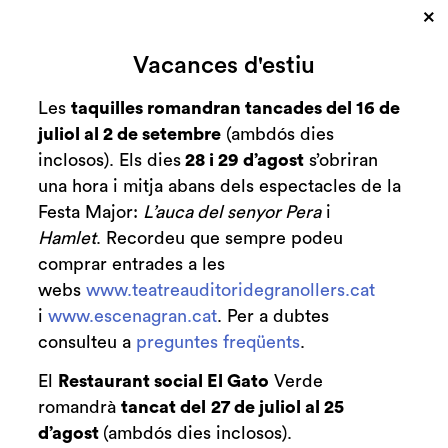
×
Cerca
Vacances d'estiu
Zona personal
Les
taquilles romandran tancades del 16 de
juliol al 2 de setembre
(ambdós dies
C
COBERTURA |
inclosos). Els dies
28 i 29 d’agost
s’obriran
una hora i mitja abans dels espectacles de la
Desconnecta i riu!
Festa Major:
L’auca del senyor Pera
i
Hamlet
. Recordeu que sempre podeu
Blog
Cobertura
comprar entrades a les
webs
www.teatreauditoridegranollers.cat
i
www.escenagran.cat
. Per a dubtes
consulteu a
preguntes freqüents
.
El
Restaurant social El Gato
Verde
romandrà
tancat del
27 de juliol al 25
d’agost
(ambdós dies inclosos).