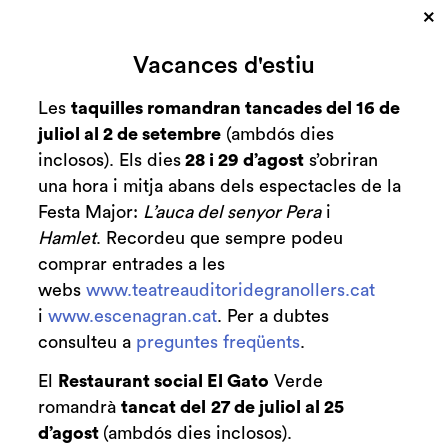
×
Cerca
Vacances d'estiu
Zona personal
Les
taquilles romandran tancades del 16 de
juliol al 2 de setembre
(ambdós dies
C
DIÀLEG A QUATRE
inclosos). Els dies
28 i 29 d’agost
s’obriran
una hora i mitja abans dels espectacles de la
VEUS | Per Emili
Festa Major:
L’auca del senyor Pera
i
Brugalla
Hamlet
. Recordeu que sempre podeu
comprar entrades a les
Blog
Diàleg a quatre veus
webs
www.teatreauditoridegranollers.cat
i
www.escenagran.cat
. Per a dubtes
consulteu a
preguntes freqüents
.
El
Restaurant social El Gato
Verde
romandrà
tancat del
27 de juliol al 25
d’agost
(ambdós dies inclosos).