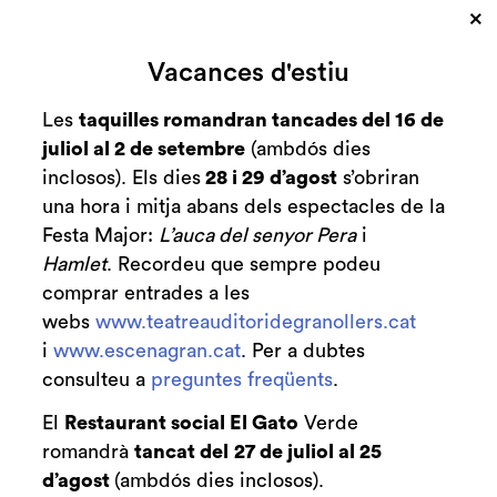
×
Cerca
Vacances d'estiu
Zona personal
Les
taquilles romandran tancades del 16 de
juliol al 2 de setembre
(ambdós dies
C
[The Frame] | Vols
inclosos). Els dies
28 i 29 d’agost
s’obriran
una hora i mitja abans dels espectacles de la
saber-ne més...
Festa Major:
L’auca del senyor Pera
i
Hamlet
. Recordeu que sempre podeu
Blog
The Frame
comprar entrades a les
webs
www.teatreauditoridegranollers.cat
i
www.escenagran.cat
. Per a dubtes
consulteu a
preguntes freqüents
.
El
Restaurant social El Gato
Verde
romandrà
tancat del
27 de juliol al 25
d’agost
(ambdós dies inclosos).