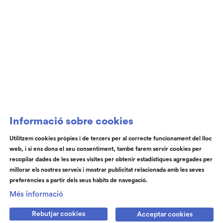
Club de Patrocini i Mecenatge del Teatre
Auditori de Granollers i de l’Orquestra de
Cambra de Granollers
Informació sobre cookies
Utilitzem cookies pròpies i de tercers per al correcte funcionament del lloc
web, i si ens dona el seu consentiment, també farem servir cookies per
© Teatre Auditori de Granollers | Torras i Bages, 50 , 08401,
recopilar dades de les seves visites per obtenir estadístiques agregades per
Granollers | Telèfon: 93 840 51 21
millorar els nostres serveis i mostrar publicitat relacionada amb les seves
preferències a partir dels seus hàbits de navegació.
Link a instagram
Link a youtube
Link a facebook
Link a spotify
Més informació
Rebutjar cookies
Acceptar cookies
Subscriu-te
Contactan's
Notícies
Blog
Cookies