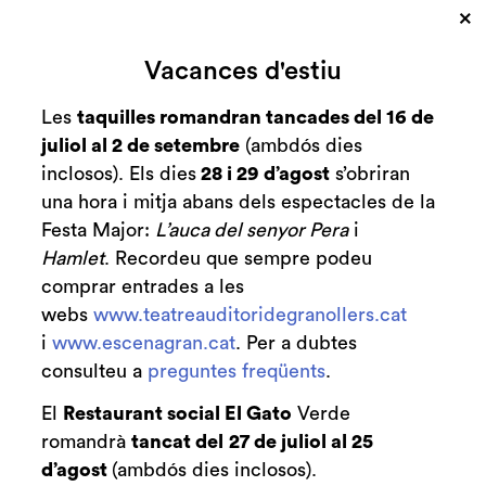
×
Cerca
Vacances d'estiu
Zona personal
Les
taquilles romandran tancades del 16 de
juliol al 2 de setembre
(ambdós dies
C
PONCIA | Nota
inclosos). Els dies
28 i 29 d’agost
s’obriran
una hora i mitja abans dels espectacles de la
sobre el text
Festa Major:
L’auca del senyor Pera
i
Hamlet
. Recordeu que sempre podeu
Blog
Poncia
comprar entrades a les
webs
www.teatreauditoridegranollers.cat
i
www.escenagran.cat
. Per a dubtes
consulteu a
preguntes freqüents
.
El
Restaurant social El Gato
Verde
romandrà
tancat del
27 de juliol al 25
d’agost
(ambdós dies inclosos).