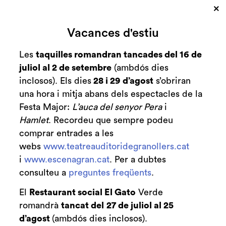
×
Cerca
Vacances d'estiu
Zona personal
Les
taquilles romandran tancades del 16 de
juliol al 2 de setembre
(ambdós dies
C
Arriba un dels
inclosos). Els dies
28 i 29 d’agost
s’obriran
una hora i mitja abans dels espectacles de la
millors
Festa Major:
L’auca del senyor Pera
i
malabaristes del
Hamlet
. Recordeu que sempre podeu
comprar entrades a les
món, Wes Peden!
webs
www.teatreauditoridegranollers.cat
i
www.escenagran.cat
. Per a dubtes
Blog
Wes Peden
consulteu a
preguntes freqüents
.
El
Restaurant social El Gato
Verde
romandrà
tancat del
27 de juliol al 25
d’agost
(ambdós dies inclosos).