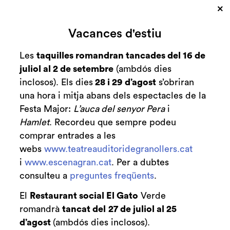
×
Cerca
Vacances d'estiu
Zona personal
Les
taquilles romandran tancades del 16 de
juliol al 2 de setembre
(ambdós dies
C
ANY RUERA | Tot
inclosos). Els dies
28 i 29 d’agost
s’obriran
una hora i mitja abans dels espectacles de la
tipus de música per
Festa Major:
L’auca del senyor Pera
i
a tot tipus de
Hamlet
. Recordeu que sempre podeu
comprar entrades a les
públics
webs
www.teatreauditoridegranollers.cat
i
www.escenagran.cat
. Per a dubtes
Blog
consulteu a
preguntes freqüents
.
El
Restaurant social El Gato
Verde
romandrà
tancat del
27 de juliol al 25
d’agost
(ambdós dies inclosos).